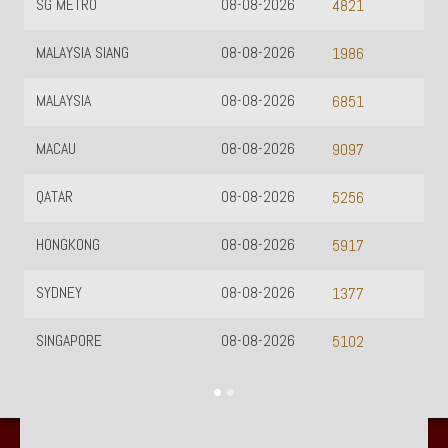
G METRO
08-08-2026
TAIWAN
4821
LAYSIA SIANG
08-08-2026
TOTOMACA
1986
LAYSIA
08-08-2026
TOTOMACA
6851
ACAU
08-08-2026
TOTOMACA
9097
ATAR
08-08-2026
TOTOMACA
5256
ONGKONG
08-08-2026
TOTOMACA
5917
YDNEY
08-08-2026
TOTOMACA
1377
NGAPORE
08-08-2026
5102