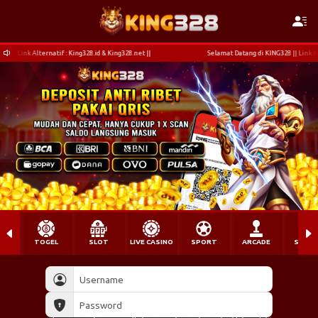
k Alternatif : King328.id & King328.net ||
Selamat Datang di KING328 || Link Alternatif
TOGEL
SLOT
LIVE CASINO
SPORT
ARCADE
SABU