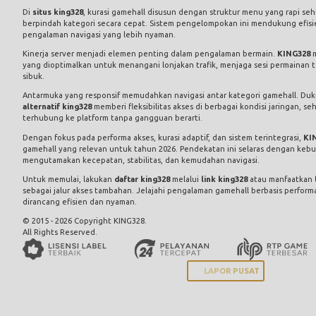
Di
situs king328
, kurasi gamehall disusun dengan struktur menu yang rapi se
berpindah kategori secara cepat. Sistem pengelompokan ini mendukung efis
pengalaman navigasi yang lebih nyaman.
Kinerja server menjadi elemen penting dalam pengalaman bermain.
KING328
m
yang dioptimalkan untuk menangani lonjakan trafik, menjaga sesi permainan t
sibuk.
Antarmuka yang responsif memudahkan navigasi antar kategori gamehall. D
alternatif king328
memberi fleksibilitas akses di berbagai kondisi jaringan, 
terhubung ke platform tanpa gangguan berarti.
Dengan fokus pada performa akses, kurasi adaptif, dan sistem terintegrasi,
KI
gamehall yang relevan untuk tahun 2026. Pendekatan ini selaras dengan ke
mengutamakan kecepatan, stabilitas, dan kemudahan navigasi.
Untuk memulai, lakukan
daftar king328
melalui
link king328
atau manfaatkan
sebagai jalur akses tambahan. Jelajahi pengalaman gamehall berbasis performa
dirancang efisien dan nyaman.
© 2015 - 2026 Copyright KING328.
All Rights Reserved.
LAPOR PUSAT