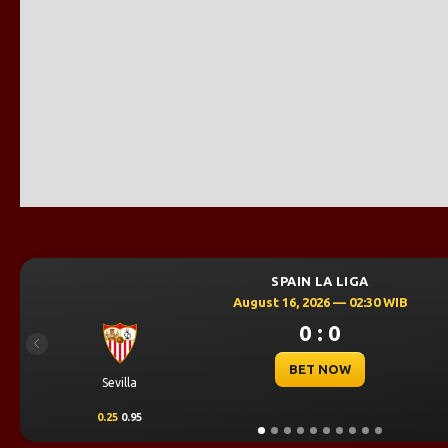
SPAIN
August 16, 
0
Previous
BE
Rayo Vallecano
Alaves
-0.25
0.95
0.00
0.62