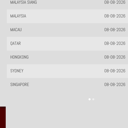
MALAYSIA SIANG
08-08-2026
MALAYSIA
08-08-2026
MACAU
08-08-2026
QATAR
08-08-2026
HONGKONG
08-08-2026
SYDNEY
08-08-2026
SINGAPORE
08-08-2026