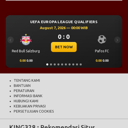
PA LEAGUE QUALIFIERS
UEFA EUROPA LE
 7, 2026 — 00:00 WIB
August 7, 202
0 : 0
0 
Previous
Next
BET NOW
BET
Pafos FC
Benfica
0.00
0.00
2.5
0.81
TENTANG KAMI
BANTUAN
PERATURAN
INFORMASI BANK
HUBUNGI KAMI
KEBIJAKAN PRIVASI
PERSETUJUAN COOKIES
KING328 : Rekomendasi Situs