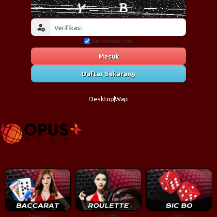
Remember Me
Masuk
Daftar Sekarang
Desktop
Wap
Baccarat
Roulette
Sicbo