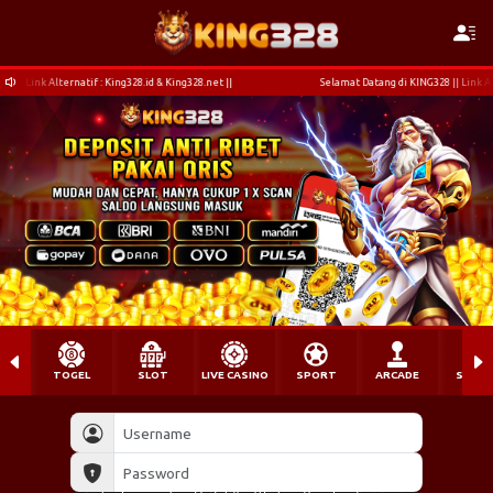
Link Alternatif : King328.id & King328.net ||
Selamat Datang di KING328 || Link Alterna
TOGEL
SLOT
LIVE CASINO
SPORT
ARCADE
SABU