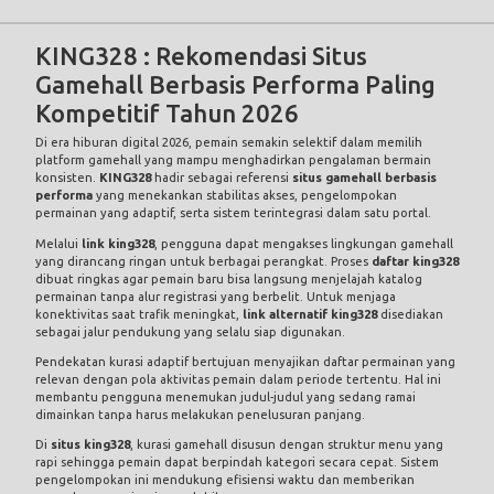
KING328 : Rekomendasi Situs
Gamehall Berbasis Performa Paling
Kompetitif Tahun 2026
Di era hiburan digital 2026, pemain semakin selektif dalam memilih
platform gamehall yang mampu menghadirkan pengalaman bermain
konsisten.
KING328
hadir sebagai referensi
situs gamehall berbasis
performa
yang menekankan stabilitas akses, pengelompokan
permainan yang adaptif, serta sistem terintegrasi dalam satu portal.
Melalui
link king328
, pengguna dapat mengakses lingkungan gamehall
yang dirancang ringan untuk berbagai perangkat. Proses
daftar king328
dibuat ringkas agar pemain baru bisa langsung menjelajah katalog
permainan tanpa alur registrasi yang berbelit. Untuk menjaga
konektivitas saat trafik meningkat,
link alternatif king328
disediakan
sebagai jalur pendukung yang selalu siap digunakan.
Pendekatan kurasi adaptif bertujuan menyajikan daftar permainan yang
relevan dengan pola aktivitas pemain dalam periode tertentu. Hal ini
membantu pengguna menemukan judul-judul yang sedang ramai
dimainkan tanpa harus melakukan penelusuran panjang.
Di
situs king328
, kurasi gamehall disusun dengan struktur menu yang
rapi sehingga pemain dapat berpindah kategori secara cepat. Sistem
pengelompokan ini mendukung efisiensi waktu dan memberikan